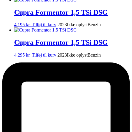
Cupra Formentor 1,5 TSi DSG
4.195
kr.
Tilføj til kurv
2023
Ikke oplyst
Benzin
Cupra Formentor 1,5 TSi DSG
4.295
kr.
Tilføj til kurv
2023
Ikke oplyst
Benzin